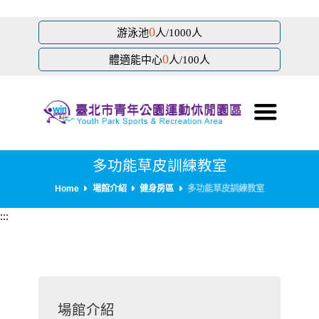
跳
0
游泳池
人/1000人
到
0
主
體適能中心
人/100人
要
內
容
區
塊
多功能草皮訓練教室
Home
場館介紹
健身房區
多功能草皮訓練教室
:::
場館介紹