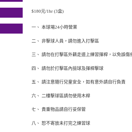
$180元/1hr (3盒)
一、 本球場24小時營業
二、 非擊球人員，請勿進入打擊區
三、 請勿在打擊區外籍走道上練習揮桿，以免誤傷
四、 請勿於打擊區內撿球及揮桿擊球
五、 請注意隨行兒童安全，如有意外請自行負責
六、 二樓擊球區請勿使用木桿
七、 貴重物品請自行妥保管
八、 恕不寄放未打完之練習球