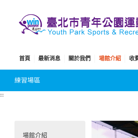
跳
到
主
要
內
容
區
首頁
最新消息
關於我們
場館介紹
收
塊
練習場區
:::
場館介紹