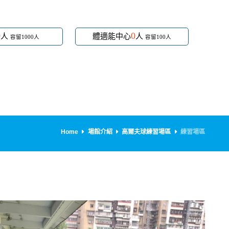
0
0
人
體適能中心
人
容留1000人
容留100人
Home
場館介紹
高爾夫球練習場區
練習場區