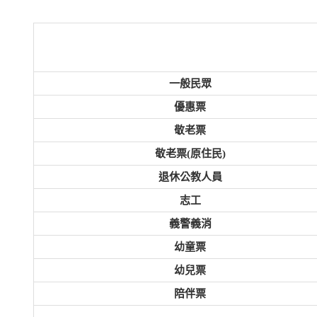
一般民眾
優惠票
敬老票
敬老票(原住民)
退休公教人員
志工
義警義消
幼童票
幼兒票
陪伴票