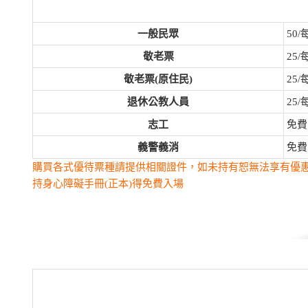
一般民眾
50
敬老票
25
敬老票(原住民)
25
退休公教人員
25
志工
免費
義警義消
免費
購買各式優待票種請提供相關證件，如未持有恕無法享有優
持身心障礙手冊(正本)得免費入場