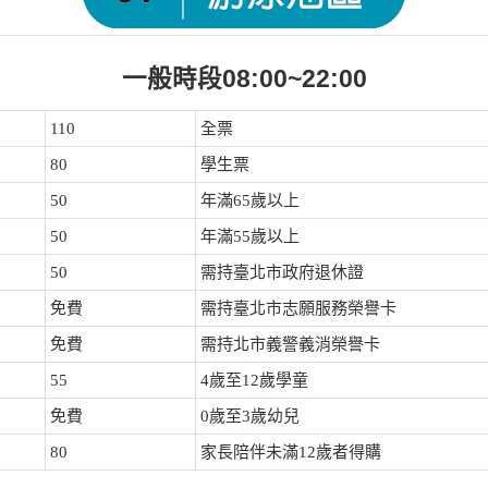
一般時段08:00~22:00
110
全票
80
學生票
50
年滿65歲以上
50
年滿55歲以上
50
需持臺北市政府退休證
免費
需持臺北市志願服務榮譽卡
免費
需持北市義警義消榮譽卡
55
4歲至12歲學童
免費
0歲至3歲幼兒
80
家長陪伴未滿12歲者得購