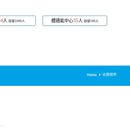
44
35
人
體適能中心
人
容留1000人
容留100人
Home
收費標準