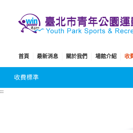
跳
到
主
要
內
容
區
首頁
最新消息
關於我們
場館介紹
收
塊
收費標準
:::