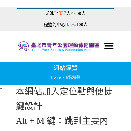
跳
337
游泳池
人/1000人
到
33
主
體適能中心
人/100人
要
內
容
區
塊
網站導覽
Home
網站導覽
:::
本網站加入定位點與便捷
鍵設計
Alt + M 鍵：跳到主要內