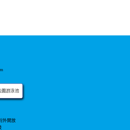
om
對外開放
技