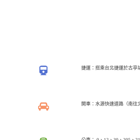
捷運：搭乘台北捷運於古亭
開車：水源快速道路（南往
公車： 0、12、30、205、2