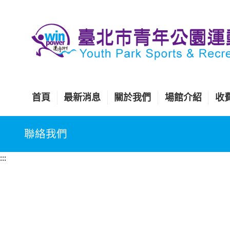
跳
到
主
要
內
容
區
首頁
最新消息
關於我們
場館介紹
收
塊
聯絡我們
:::