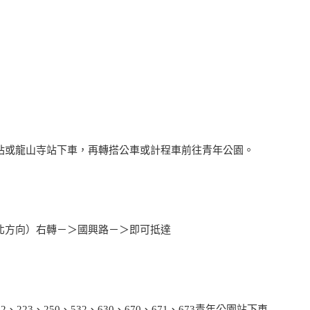
站或龍山寺站下車，再轉搭公車或計程車前往青年公園。
北方向）右轉－＞國興路－＞即可抵達
12、223、250、532、630、670、671、673青年公園站下車