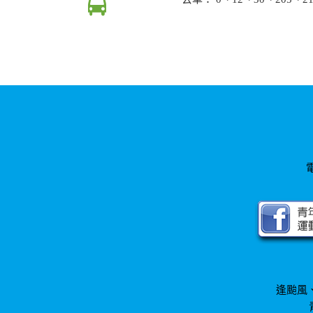
電
逢颱風