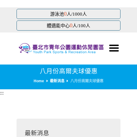
跳
0
游泳池
人/1000人
到
0
主
體適能中心
人/100人
要
內
容
區
塊
八月份高爾夫球優惠
Home
最新消息
八月份高爾夫球優惠
:::
最新消息