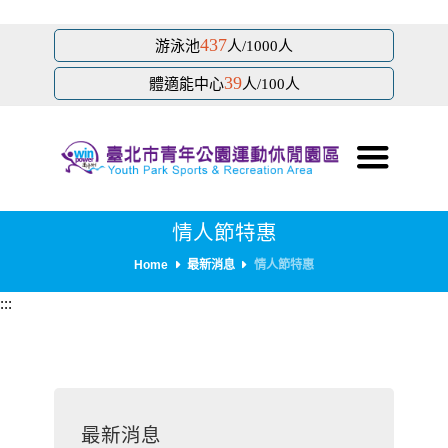
跳
437
游泳池
人/1000人
到
39
主
體適能中心
人/100人
要
內
容
區
塊
情人節特惠
Home
最新消息
情人節特惠
:::
最新消息