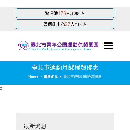
跳
178
游泳池
人/1000人
到
27
主
體適能中心
人/100人
要
內
容
區
塊
臺北市運動月課程超優惠
Home
最新消息
臺北市運動月課程超優惠
:::
最新消息