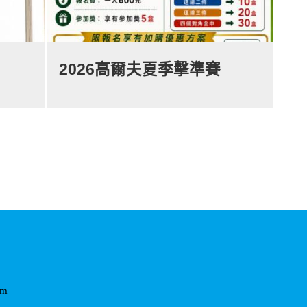
險
2026高爾夫夏季擊準賽
om