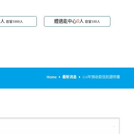
0
0
人
體適能中心
人
容留1000人
容留100人
Home
最新消息
114年預收款信託證明書