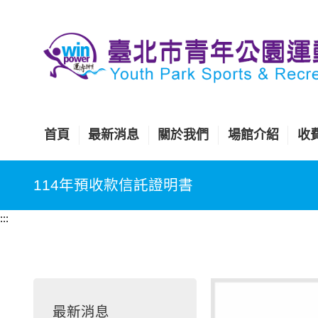
跳
到
主
要
內
容
區
首頁
最新消息
關於我們
場館介紹
收
塊
114年預收款信託證明書
:::
最新消息