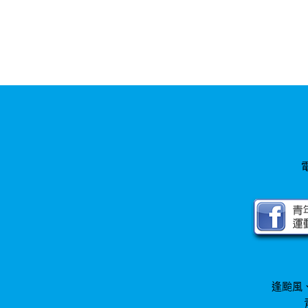
電
逢颱風