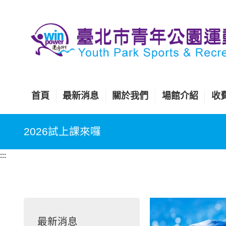
跳
到
主
要
內
容
區
首頁
最新消息
關於我們
場館介紹
收
塊
2026試上課來囉
:::
最新消息