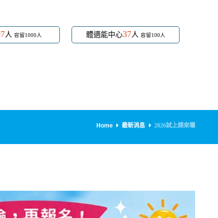
07
37
人
體適能中心
人
容留1000人
容留100人
Home
最新消息
2026試上課來囉