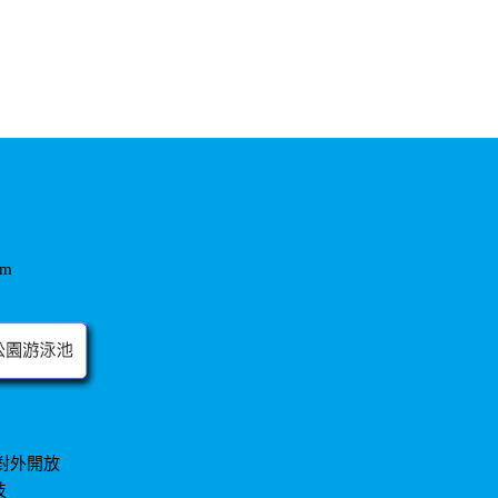
om
對外開放
技