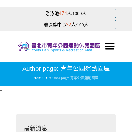
跳
474
游泳池
人/1000人
到
22
主
體適能中心
人/100人
要
內
容
區
塊
Author page: 青年公園運動園區
Home
Author page: 青年公園運動園區
:::
最新消息